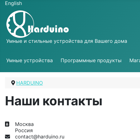
Выберите язык
Диета для мужчин
English
с высоким давлением советы и пита
Умные и стильные устройства для Вашего дома
Умные устройства
Программные продукты
Маг
HARDUINO
Наши контакты
Адрес
Москва
Россия
E-mail
contact@harduino.ru